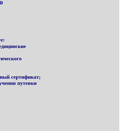
о
е:
медицинские
тического
чный сертификат;
учения путевки