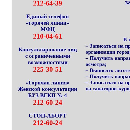
з
212-64-39
Единый телефон
«горячей линии»
МФЦ
210-04-61
В 
– Записаться на п
Консультирование лиц
организации город
с ограниченными
– Получить напра
возможностями
осмотра;
225-30-51
– Выписать льгот
– Получить напра
«Горячая линия»
– Записаться на п
на санаторно-куро
Женской консультации
БУЗ ВГКП № 4
212-60-24
СТОП-АБОРТ
212-60-24