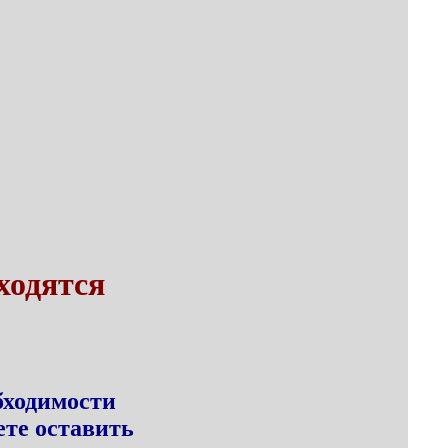
ходятся
бходимости
те оставить