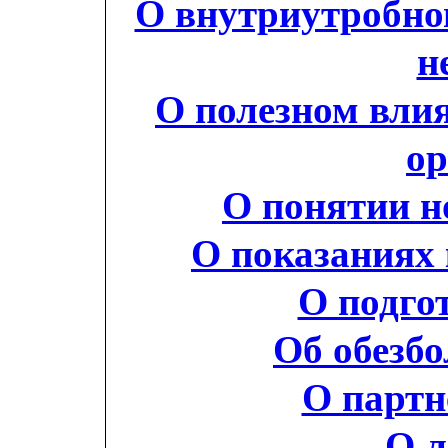
О внутриутробно
н
О полезном вли
ор
О понятии н
О показаниях 
О подго
Об обезб
О партн
О л