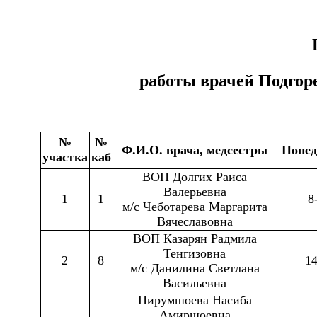
работы врачей Подгор
№
№
Ф.И.О. врача, медсестры
Понед
участка
каб
ВОП Долгих Раиса
Валерьевна
1
1
8
м/с Чеботарева Маргарита
Вячеславовна
ВОП Казарян Радмила
Тенгизовна
2
8
14
м/с Данилина Светлана
Васильевна
Пирумшоева Насиба
Амиршоевна