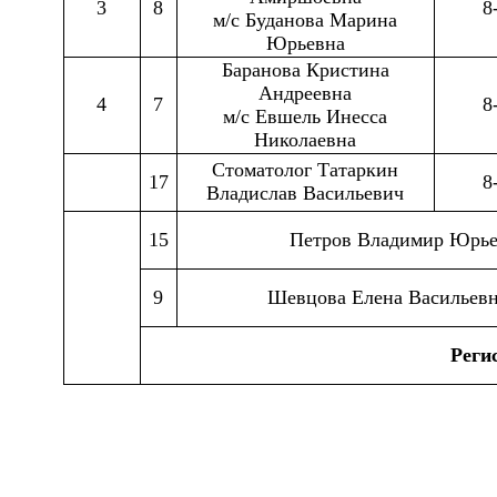
3
8
8
м/с Буданова Марина
Юрьевна
Баранова Кристина
Андреевна
4
7
8
м/с Евшель Инесса
Николаевна
Стоматолог Татаркин
17
8
Владислав Васильевич
15
Петров Владимир Юрьев
9
Шевцова Елена Васильевна
Регис